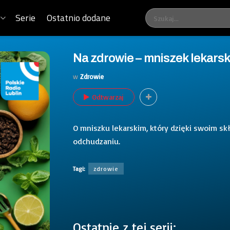
Serie
Ostatnio dodane
Na zdrowie – mniszek lekarsk
w
Zdrowie
Odtwarzaj
O mniszku lekarskim, który dzięki swoim s
odchudzaniu.
Tagi:
zdrowie
Ostatnie z tej serii: