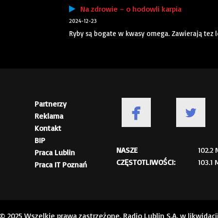
Na zdrowie – o hodowli karpia
2024-12-23
Ryby są bogate w kwasy omega. Zawierają tez 
Partnerzy
Reklama
Kontakt
BIP
NASZE
102.2
Praca Lublin
CZĘSTOTLIWOŚCI:
103.1
Praca IT Poznań
© 2025 Wszelkie prawa zastrzeżone. Radio Lublin S.A. w likwidacj