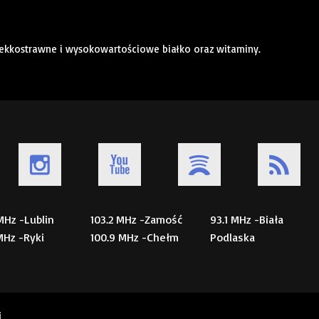
lekkostrawne i wysokowartościowe białko oraz witaminy.
 MHz -Lublin
103.2 MHz -Zamość
93.1 MHz -Biała
 MHz -Ryki
100.9 MHz -Chełm
Podlaska
i