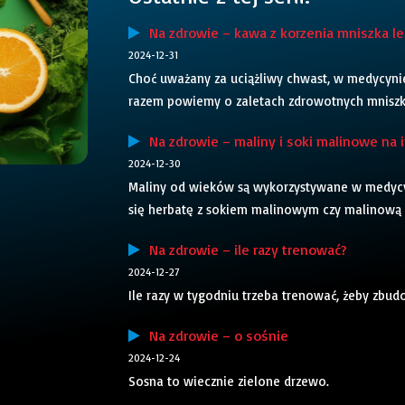
Na zdrowie – kawa z korzenia mniszka le
2024-12-31
Choć uważany za uciążliwy chwast, w medycynie 
razem powiemy o zaletach zdrowotnych mniszka
Na zdrowie – maliny i soki malinowe na i
2024-12-30
Maliny od wieków są wykorzystywane w medycy
się herbatę z sokiem malinowym czy malinową 
Na zdrowie – ile razy trenować?
2024-12-27
Ile razy w tygodniu trzeba trenować, żeby zbud
Na zdrowie – o sośnie
2024-12-24
Sosna to wiecznie zielone drzewo.