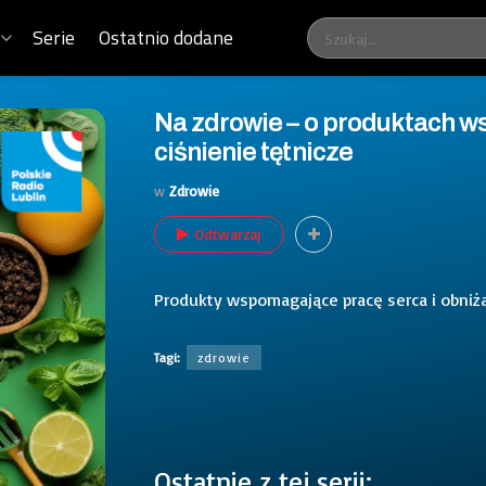
Serie
Ostatnio dodane
Na zdrowie – o produktach w
ciśnienie tętnicze
w
Zdrowie
Odtwarzaj
Produkty wspomagające pracę serca i obniżaj
Tagi:
zdrowie
Ostatnie z tej serii: