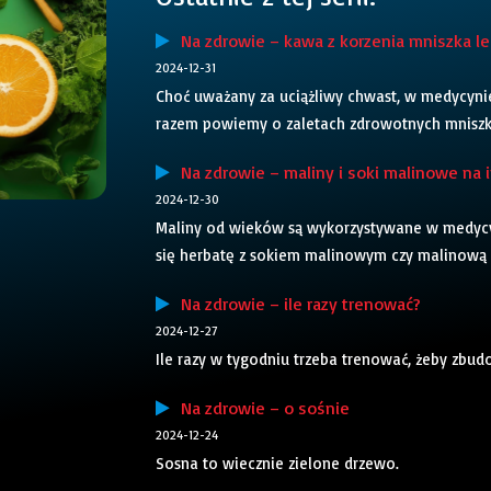
Na zdrowie – kawa z korzenia mniszka le
2024-12-31
Choć uważany za uciążliwy chwast, w medycynie 
razem powiemy o zaletach zdrowotnych mniszka
Na zdrowie – maliny i soki malinowe na i
2024-12-30
Maliny od wieków są wykorzystywane w medycy
się herbatę z sokiem malinowym czy malinową 
Na zdrowie – ile razy trenować?
2024-12-27
Ile razy w tygodniu trzeba trenować, żeby zbud
Na zdrowie – o sośnie
2024-12-24
Sosna to wiecznie zielone drzewo.