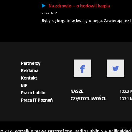
Na zdrowie – o hodowli karpia
2024-12-23
Ryby są bogate w kwasy omega. Zawierają tez 
Partnerzy
Reklama
Kontakt
BIP
NASZE
102.2
Praca Lublin
CZĘSTOTLIWOŚCI:
103.1
Praca IT Poznań
© 2025 Wszelkie prawa zastrzeżone. Radio Lublin S.A. w likwidacj