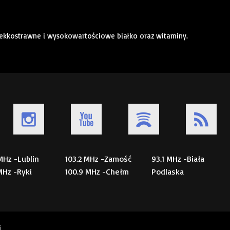
lekkostrawne i wysokowartościowe białko oraz witaminy.
 MHz -Lublin
103.2 MHz -Zamość
93.1 MHz -Biała
 MHz -Ryki
100.9 MHz -Chełm
Podlaska
i