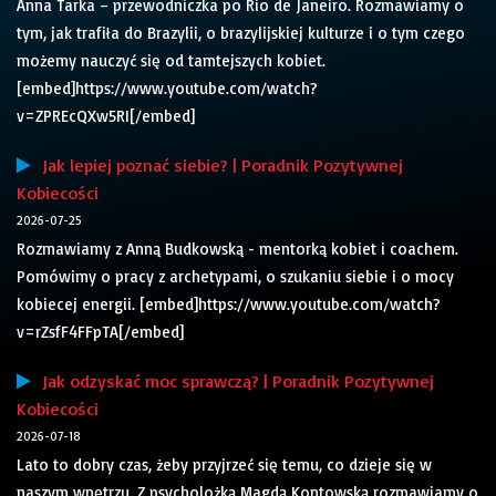
Anna Tarka – przewodniczka po Rio de Janeiro. Rozmawiamy o
tym, jak trafiła do Brazylii, o brazylijskiej kulturze i o tym czego
możemy nauczyć się od tamtejszych kobiet.
[embed]https://www.youtube.com/watch?
v=ZPREcQXw5RI[/embed]
Jak lepiej poznać siebie? | Poradnik Pozytywnej
Kobiecości
2026-07-25
Rozmawiamy z Anną Budkowską - mentorką kobiet i coachem.
Pomówimy o pracy z archetypami, o szukaniu siebie i o mocy
kobiecej energii. [embed]https://www.youtube.com/watch?
v=rZsfF4FFpTA[/embed]
Jak odzyskać moc sprawczą? | Poradnik Pozytywnej
Kobiecości
2026-07-18
Lato to dobry czas, żeby przyjrzeć się temu, co dzieje się w
naszym wnętrzu. Z psycholożką Magdą Kontowską rozmawiamy o