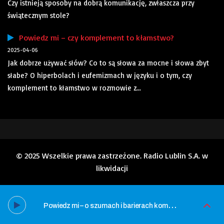
Czy istnieją sposoby na dobrą komunikację, zwłaszcza przy
świątecznym stole?
Powiedz mi – czy komplement to kłamstwo?
2025-04-06
Jak dobrze używać słów? Co to są słowa za mocne i słowa zbyt
słabe? O hiperbolach i eufemizmach w języku i o tym, czy
komplement to kłamstwo w rozmowie z...
© 2025 Wszelkie prawa zastrzeżone. Radio Lublin S.A. w
likwidacji
P
owiedz mi – o szumach i barierach komunikacyjnych