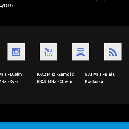
żysera?
 MHz -Lublin
103.2 MHz -Zamość
93.1 MHz -Biała
 MHz -Ryki
100.9 MHz -Chełm
Podlaska
i