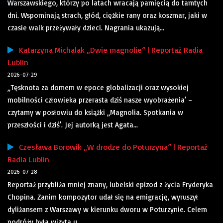
Warszawskiego, którzy po latach wracają pamięcią do tamtych
dni. Wspominają strach, głód, ciężkie rany oraz koszmar, jaki w
czasie walk przeżywały dzieci. Nagrania ukazują...
Katarzyna Michalak „Dwie magnolie” | Reportaż Radia
Lublin
2026-07-29
„Tęsknota za domem w epoce globalizacji oraz wysokiej
mobilności człowieka przerasta dziś nasze wyobrażenia’ –
czytamy w posłowiu do książki „Magnolia. Spotkania w
przeszłości i dziś’. Jej autorką jest Agata...
Czesława Borowik „W drodze do Poturzyna” | Reportaż
Radia Lublin
2026-07-28
Reportaż przybliża mniej znany, lubelski epizod z życia Fryderyka
Chopina. Zanim kompozytor udał się na emigrację, wyruszył
dyliżansem z Warszawy w kierunku dworu w Poturzynie. Celem
podróży była wizyta u...