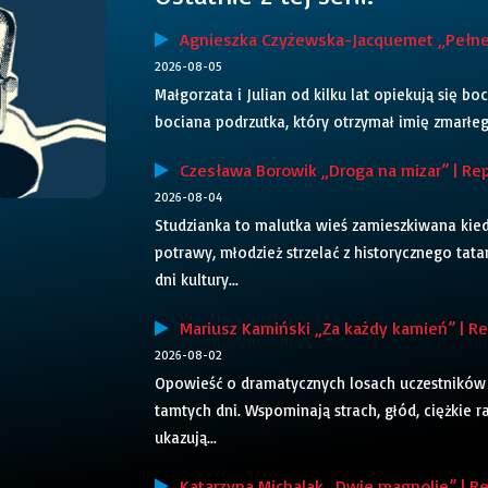
Agnieszka Czyżewska-Jacquemet „Pełne g
2026-08-05
Małgorzata i Julian od kilku lat opiekują się bo
bociana podrzutka, który otrzymał imię zmarłego
Czesława Borowik „Droga na mizar” | Rep
2026-08-04
Studzianka to malutka wieś zamieszkiwana kiedy
potrawy, młodzież strzelać z historycznego tatar
dni kultury...
Mariusz Kamiński „Za każdy kamień” | Rep
2026-08-02
Opowieść o dramatycznych losach uczestników 
tamtych dni. Wspominają strach, głód, ciężkie r
ukazują...
Katarzyna Michalak „Dwie magnolie” | Re