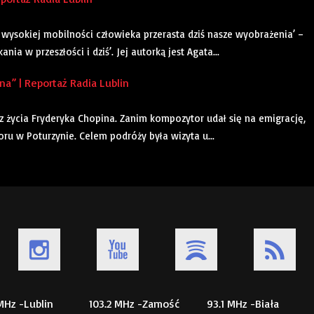
wysokiej mobilności człowieka przerasta dziś nasze wyobrażenia’ –
ia w przeszłości i dziś’. Jej autorką jest Agata...
” | Reportaż Radia Lublin
 z życia Fryderyka Chopina. Zanim kompozytor udał się na emigrację,
u w Poturzynie. Celem podróży była wizyta u...
 MHz -Lublin
103.2 MHz -Zamość
93.1 MHz -Biała