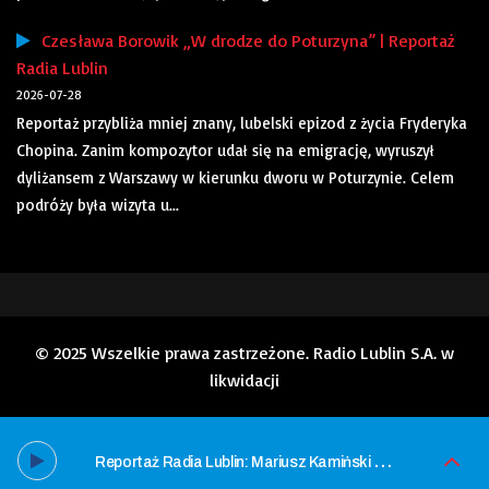
Czesława Borowik „W drodze do Poturzyna” | Reportaż
Radia Lublin
2026-07-28
Reportaż przybliża mniej znany, lubelski epizod z życia Fryderyka
Chopina. Zanim kompozytor udał się na emigrację, wyruszył
dyliżansem z Warszawy w kierunku dworu w Poturzynie. Celem
podróży była wizyta u...
© 2025 Wszelkie prawa zastrzeżone. Radio Lublin S.A. w
likwidacji
R
eportaż Radia Lublin: Mariusz Kamiński „To ostatnie takie trio”