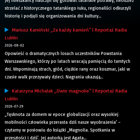
Jej mieszkańcy nauczyli się gotować tatarskie potrawy, młodzież
strzelać z historycznego tatarskiego łuku, regionaliści odkurzyli
historię i podjęli się organizowania dni kultury...
Mariusz Kamiński „Za każdy kamień” | Reportaż Radia
Lublin
2026-08-02
Opowieść o dramatycznych losach uczestników Powstania
Warszawskiego, którzy po latach wracają pamięcią do tamtych
dni. Wspominają strach, głód, ciężkie rany oraz koszmar, jaki w
czasie walk przeżywały dzieci. Nagrania ukazują...
Katarzyna Michalak „Dwie magnolie” | Reportaż Radia
Lublin
2026-07-29
„Tęsknota za domem w epoce globalizacji oraz wysokiej
mobilności człowieka przerasta dziś nasze wyobrażenia’ –
czytamy w posłowiu do książki „Magnolia. Spotkania w
przeszłości i dziś’. Jej autorką jest Agata...