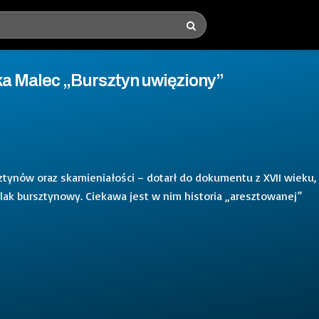
ka Malec „Bursztyn uwięziony”
sztynów oraz skamieniałości – dotarł do dokumentu z XVII wieku,
szlak bursztynowy. Ciekawa jest w nim historia „aresztowanej”