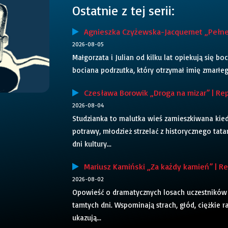
Ostatnie z tej serii:
Agnieszka Czyżewska-Jacquemet „Pełne g
2026-08-05
Małgorzata i Julian od kilku lat opiekują się bo
bociana podrzutka, który otrzymał imię zmarłego
Czesława Borowik „Droga na mizar” | Rep
2026-08-04
Studzianka to malutka wieś zamieszkiwana kiedy
potrawy, młodzież strzelać z historycznego tatar
dni kultury...
Mariusz Kamiński „Za każdy kamień” | Rep
2026-08-02
Opowieść o dramatycznych losach uczestników 
tamtych dni. Wspominają strach, głód, ciężkie r
ukazują...