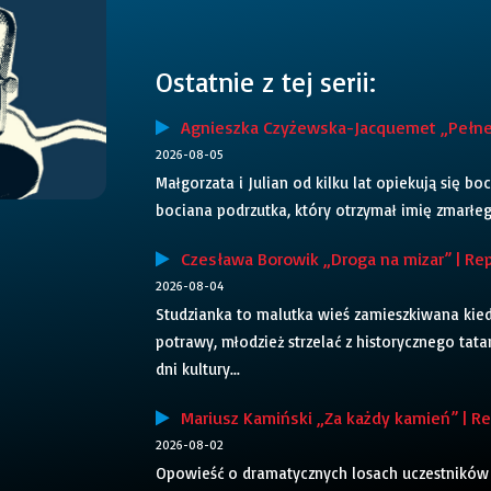
Ostatnie z tej serii:
Agnieszka Czyżewska-Jacquemet „Pełne g
2026-08-05
Małgorzata i Julian od kilku lat opiekują się bo
bociana podrzutka, który otrzymał imię zmarłego
Czesława Borowik „Droga na mizar” | Rep
2026-08-04
Studzianka to malutka wieś zamieszkiwana kiedy
potrawy, młodzież strzelać z historycznego tatar
dni kultury...
Mariusz Kamiński „Za każdy kamień” | Rep
2026-08-02
Opowieść o dramatycznych losach uczestników 