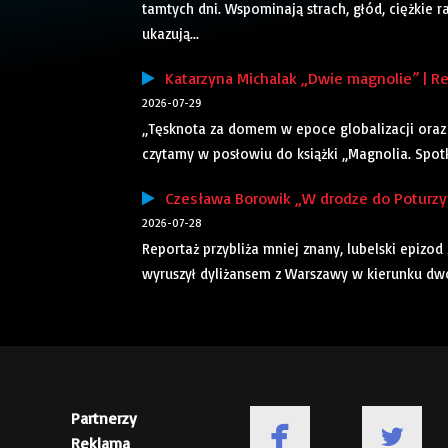
tamtych dni. Wspominają strach, głód, ciężkie r
ukazują...
Katarzyna Michalak „Dwie magnolie” | Re
2026-07-29
„Tęsknota za domem w epoce globalizacji oraz 
czytamy w posłowiu do książki „Magnolia. Spotkan
Czesława Borowik „W drodze do Poturzyna
2026-07-28
Reportaż przybliża mniej znany, lubelski epizod
wyruszył dyliżansem z Warszawy w kierunku dwor
Partnerzy
Reklama