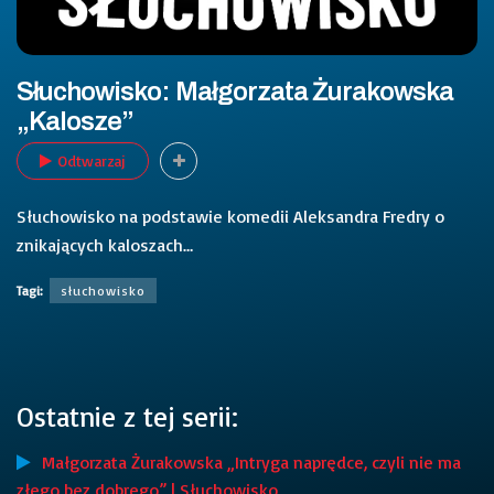
Słuchowisko: Małgorzata Żurakowska
„Kalosze”
Odtwarzaj
Słuchowisko na podstawie komedii Aleksandra Fredry o
znikających kaloszach…
Tagi:
słuchowisko
Ostatnie z tej serii:
Małgorzata Żurakowska „Intryga naprędce, czyli nie ma
złego bez dobrego” | Słuchowisko