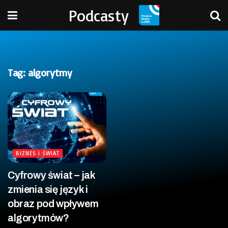
Podcasty
Tag:
algorytmy
BIZNES I ŚWIAT
Cyfrowy świat – jak
zmienia się język i
obraz pod wpływem
algorytmów?