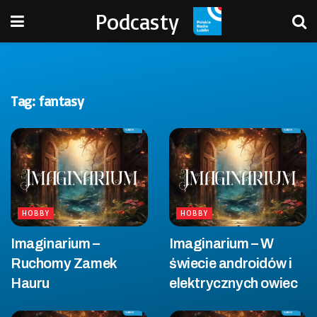
Podcasty
Tag:
fantasy
HOBBY
HOBBY
Imaginarium –
Imaginarium – W
Ruchomy Zamek
świecie androidów i
Hauru
elektrycznych owiec