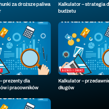
hunki za droższe paliwa
Kalkulator – strategi
r
budżetu
T
BIZNES I ŚWIAT
 – prezenty dla
Kalkulator – przedawni
tów i pracowników
długów