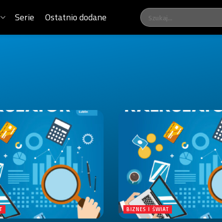
Serie
Ostatnio dodane
T
BIZNES I ŚWIAT