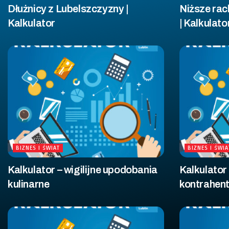
Dłużnicy z Lubelszczyzny |
Niższe rac
Kalkulator
| Kalkulato
BIZNES I ŚWIAT
BIZNES I ŚWIA
Kalkulator – wigilijne upodobania
Kalkulator
kulinarne
kontrahen