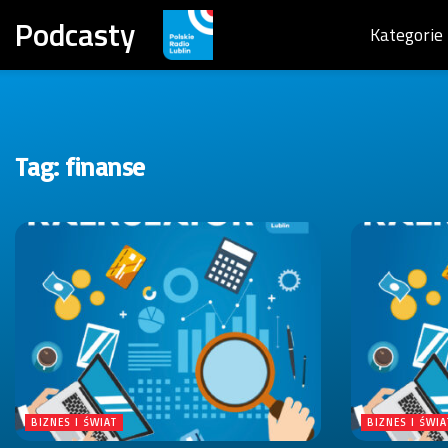
Podcasty
Kategorie
Tag:
finanse
BIZNES I ŚWIAT
BIZNES I ŚWIA