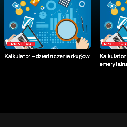
BIZNES I ŚWIAT
BIZNES I ŚWIA
Kalkulator – dziedziczenie długów
Kalkulato
emerytaln