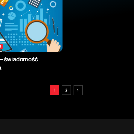
T
r – świadomość
a
1
2