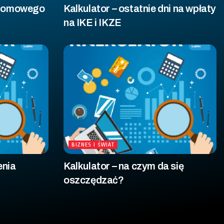
a domowego
Kalkulator – ostatnie dni na wpłaty
na IKE i IKZE
BIZNES I ŚWIAT
enia
Kalkulator – na czym da się
oszczędzać?