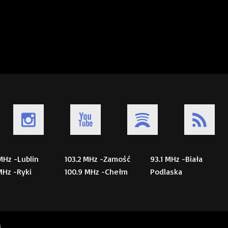
 MHz -Lublin
103.2 MHz -Zamość
93.1 MHz -Biała
 MHz -Ryki
100.9 MHz -Chełm
Podlaska
i