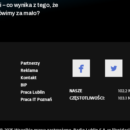
 – co wynika z tego, że
wimy za mało?
Partnerzy
Reklama
Kontakt
BIP
NASZE
102.2
Praca Lublin
CZĘSTOTLIWOŚCI:
103.1
Praca IT Poznań
© 2025 Wszelkie prawa zastrzeżone. Radio Lublin S.A. w likwidacj