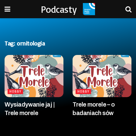
Podcasty
Tag:
ornitologia
HOBBY
HOBBY
Wysiadywanie jaj |
Trele morele – o
Trele morele
badaniach sów