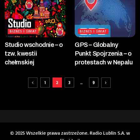
BIZNES I ŚWIAT
BIZNES I ŚWIAT
Studio wschodnie – o
GPS – Globalny
tzw. kwestii
Punkt Spojrzenia – o
chełmskiej
protestach w Nepalu
1
2
3
…
9
© 2025 Wszelkie prawa zastrzeżone. Radio Lublin S.A. w