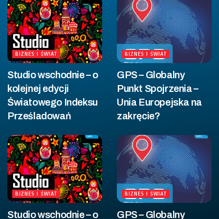
BIZNES I ŚWIAT
BIZNES I ŚWIAT
Studio wschodnie – o
GPS – Globalny
kolejnej edycji
Punkt Spojrzenia –
Światowego Indeksu
Unia Europejska na
Prześladowań
zakręcie?
BIZNES I ŚWIAT
BIZNES I ŚWIAT
Studio wschodnie – o
GPS – Globalny