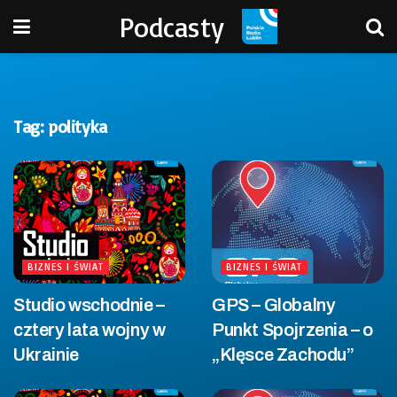
Podcasty
Tag:
polityka
BIZNES I ŚWIAT
BIZNES I ŚWIAT
Studio wschodnie –
GPS – Globalny
cztery lata wojny w
Punkt Spojrzenia – o
Ukrainie
„Klęsce Zachodu”