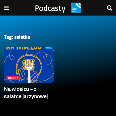
Podcasty
Tag:
sałatka
HOBBY
Na widelcu – o
sałatce jarzynowej