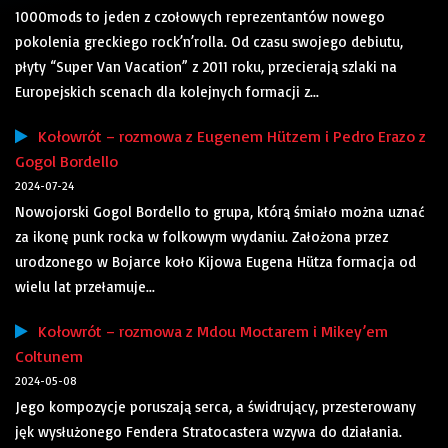
1000mods to jeden z czołowych reprezentantów nowego
pokolenia greckiego rock’n’rolla. Od czasu swojego debiutu,
płyty “Super Van Vacation” z 2011 roku, przecierają szlaki na
Europejskich scenach dla kolejnych formacji z...
Kołowrót – rozmowa z Eugenem Hützem i Pedro Erazo z
Gogol Bordello
2024-07-24
Nowojorski Gogol Bordello to grupa, którą śmiało można uznać
za ikonę punk rocka w folkowym wydaniu. Założona przez
urodzonego w Bojarce koło Kijowa Eugena Hütza formacja od
wielu lat przełamuje...
Kołowrót – rozmowa z Mdou Moctarem i Mikey’em
Coltunem
2024-05-08
Jego kompozycje poruszają serca, a świdrujący, przesterowany
jęk wysłużonego Fendera Stratocastera wzywa do działania.