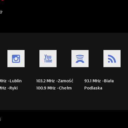
d?
 MHz -Lublin
103.2 MHz -Zamość
93.1 MHz -Biała
 MHz -Ryki
100.9 MHz -Chełm
Podlaska
i