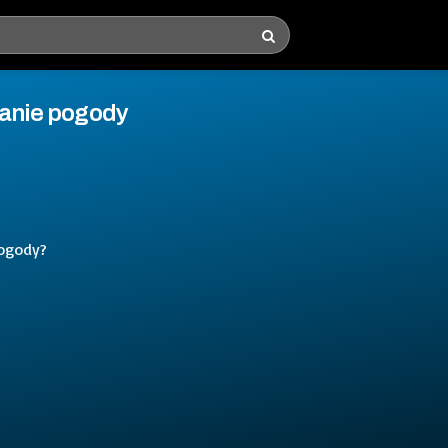
mianie pogody
pogody?