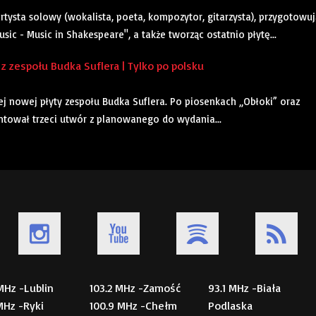
rtysta solowy (wokalista, poeta, kompozytor, gitarzysta), przygotowuj
ic - Music in Shakespeare", a także tworząc ostatnio płytę...
z zespołu Budka Suflera | Tylko po polsku
ej nowej płyty zespołu Budka Suflera. Po piosenkach „Obłoki” oraz
entował trzeci utwór z planowanego do wydania...
 MHz -Lublin
103.2 MHz -Zamość
93.1 MHz -Biała
 MHz -Ryki
100.9 MHz -Chełm
Podlaska