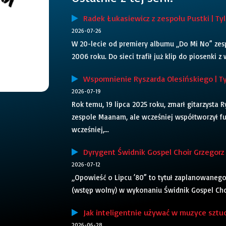
Radek Łukasiewicz z zespołu Pustki | Tyl
2026-07-26
W 20-lecie od premiery albumu „Do Mi No” zesp
2006 roku. Do sieci trafił już klip do piosenki 
Wspomnienie Ryszarda Olesińskiego | Ty
2026-07-19
Rok temu, 19 lipca 2025 roku, zmarł gitarzysta R
zespole Maanam, ale wcześniej współtworzył f
wcześniej,...
Dyrygent Świdnik Gospel Choir Grzegorz G
2026-07-12
„Opowieść o Lipcu ’80” to tytuł zaplanowanego
(wstęp wolny) w wykonaniu Świdnik Gospel Choi
Jak inteligentnie używać w muzyce sztuczn
2026-06-28