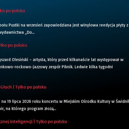
ko po polsku
ołu Pustki na wrzesień zapowiedziana jest winylowa reedycja płyty z
z wydawnictwa „Do...
lko po polsku
yszard Olesiński – artysta, który przed kilkanaście lat występował w
unkowo-rockowo-jazzowy zespół Piknik. Ledwie kilka tygodni
łuch | Tylko po polsku
 na 19 lipca 2026 roku koncertu w Miejskim Ośrodku Kultury w Świdni
r, na którego program złożą...
ej inteligencji | Tylko po polsku