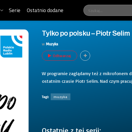
Serie
Ostatnio dodane
Tylko po polsku – Piotr Selim
w
Muzyka
Odtwarzaj
W programie zaglądamy też z mikrofonem do
ostatnim czasie Piotr Selim. Nad czym pracu
Tagi:
muzyka
Ostatnie z tej serii: