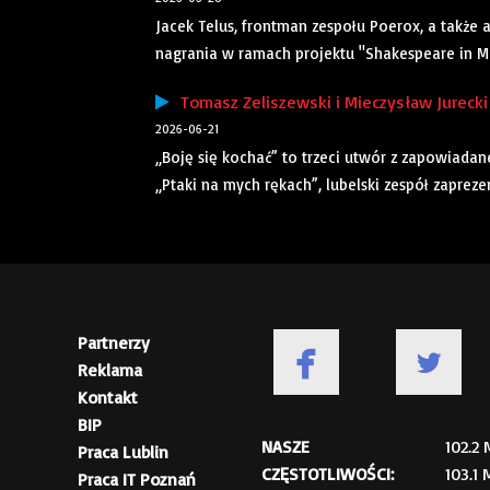
Jacek Telus, frontman zespołu Poerox, a także a
nagrania w ramach projektu "Shakespeare in Mus
Tomasz Zeliszewski i Mieczysław Jurecki 
2026-06-21
„Boję się kochać” to trzeci utwór z zapowiadan
„Ptaki na mych rękach”, lubelski zespół zaprez
Partnerzy
Reklama
Kontakt
BIP
NASZE
102.2
Praca Lublin
CZĘSTOTLIWOŚCI:
103.1
Praca IT Poznań