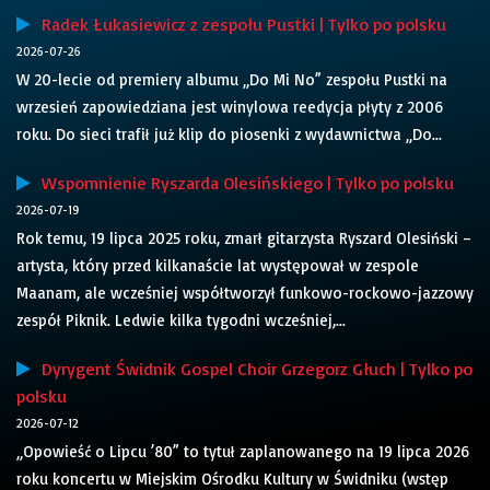
Radek Łukasiewicz z zespołu Pustki | Tylko po polsku
2026-07-26
W 20-lecie od premiery albumu „Do Mi No” zespołu Pustki na
wrzesień zapowiedziana jest winylowa reedycja płyty z 2006
roku. Do sieci trafił już klip do piosenki z wydawnictwa „Do...
Wspomnienie Ryszarda Olesińskiego | Tylko po polsku
2026-07-19
Rok temu, 19 lipca 2025 roku, zmarł gitarzysta Ryszard Olesiński –
artysta, który przed kilkanaście lat występował w zespole
Maanam, ale wcześniej współtworzył funkowo-rockowo-jazzowy
zespół Piknik. Ledwie kilka tygodni wcześniej,...
Dyrygent Świdnik Gospel Choir Grzegorz Głuch | Tylko po
polsku
2026-07-12
„Opowieść o Lipcu ’80” to tytuł zaplanowanego na 19 lipca 2026
roku koncertu w Miejskim Ośrodku Kultury w Świdniku (wstęp