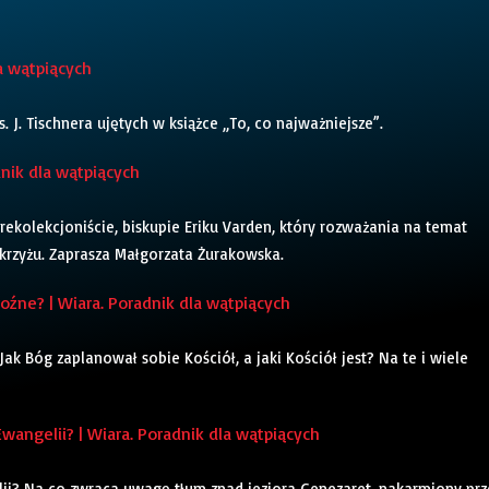
a wątpiących
J. Tischnera ujętych w książce „To, co najważniejsze”.
dnik dla wątpiących
ekolekcjoniście, biskupie Eriku Varden, który rozważania na temat
 krzyżu. Zaprasza Małgorzata Żurakowska.
źne? | Wiara. Poradnik dla wątpiących
k Bóg zaplanował sobie Kościół, a jaki Kościół jest? Na te i wiele
angelii? | Wiara. Poradnik dla wątpiących
lii? Na co zwraca uwagę tłum znad jeziora Genezaret, nakarmiony prz