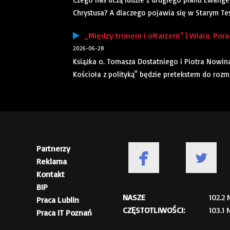
Chrystusa? A dlaczego pojawia się w Starym Tes
„Między tronem i ołtarzem” | Wiara. Pora
2026-06-28
Książka o. Tomasza Dostatniego i Piotra Nowin
Kościoła z polityką" będzie pretekstem do roz
Partnerzy
Reklama
Kontakt
BIP
NASZE
102.2
Praca Lublin
CZĘSTOTLIWOŚCI:
103.1
Praca IT Poznań