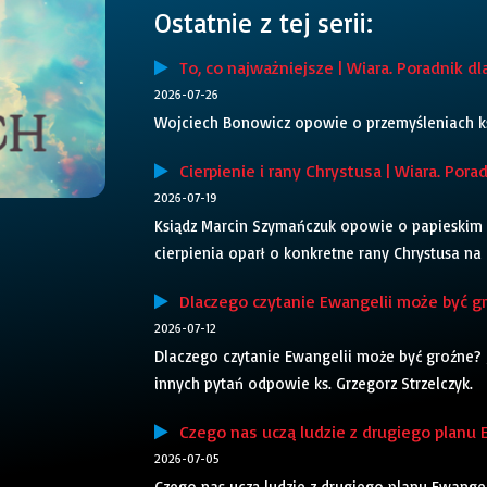
Ostatnie z tej serii:
To, co najważniejsze | Wiara. Poradnik dl
2026-07-26
Wojciech Bonowicz opowie o przemyśleniach ks. 
Cierpienie i rany Chrystusa | Wiara. Pora
2026-07-19
Ksiądz Marcin Szymańczuk opowie o papieskim r
cierpienia oparł o konkretne rany Chrystusa na
Dlaczego czytanie Ewangelii może być gro
2026-07-12
Dlaczego czytanie Ewangelii może być groźne? Ja
innych pytań odpowie ks. Grzegorz Strzelczyk.
Czego nas uczą ludzie z drugiego planu Ew
2026-07-05
Czego nas uczą ludzie z drugiego planu Ewange