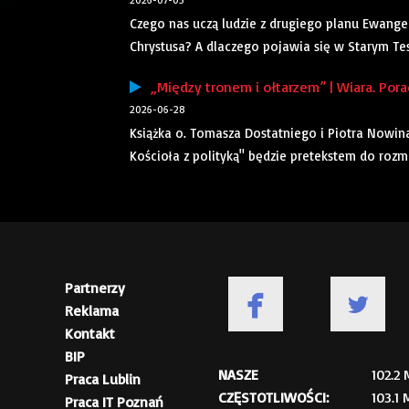
2026-07-05
Czego nas uczą ludzie z drugiego planu Ewange
Chrystusa? A dlaczego pojawia się w Starym Tes
„Między tronem i ołtarzem” | Wiara. Pora
2026-06-28
Książka o. Tomasza Dostatniego i Piotra Nowin
Kościoła z polityką" będzie pretekstem do roz
Partnerzy
Reklama
Kontakt
BIP
NASZE
102.2
Praca Lublin
CZĘSTOTLIWOŚCI:
103.1
Praca IT Poznań