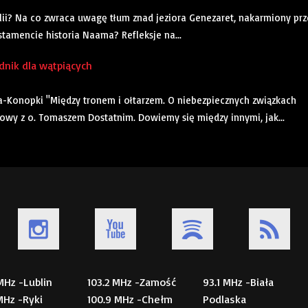
lii? Na co zwraca uwagę tłum znad jeziora Genezaret, nakarmiony prz
tamencie historia Naama? Refleksje na...
dnik dla wątpiących
a-Konopki "Między tronem i ołtarzem. O niebezpiecznych związkach
mowy z o. Tomaszem Dostatnim. Dowiemy się między innymi, jak...
 MHz -Lublin
103.2 MHz -Zamość
93.1 MHz -Biała
 MHz -Ryki
100.9 MHz -Chełm
Podlaska