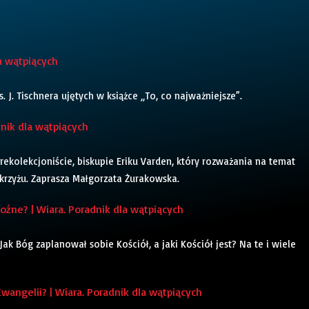
a wątpiących
J. Tischnera ujętych w książce „To, co najważniejsze”.
dnik dla wątpiących
ekolekcjoniście, biskupie Eriku Varden, który rozważania na temat
 krzyżu. Zaprasza Małgorzata Żurakowska.
źne? | Wiara. Poradnik dla wątpiących
k Bóg zaplanował sobie Kościół, a jaki Kościół jest? Na te i wiele
angelii? | Wiara. Poradnik dla wątpiących