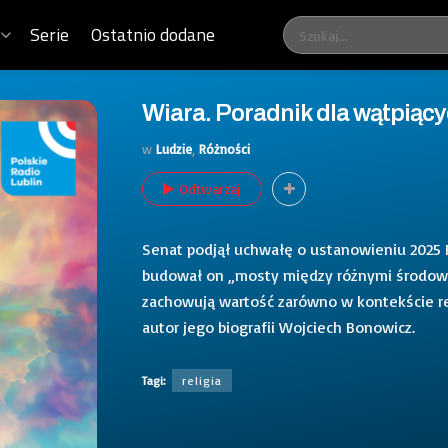
Serie
Ostatnio dodane
Wiara. Poradnik dla wątpiący
w
Ludzie
,
Różności
Odtwarzaj
Senat podjął uchwałę o ustanowieniu 2025 Ro
budował on „mosty między różnymi środowis
zachowują wartość zarówno w kontekście rel
autor jego biografii Wojciech Bonowicz.
Tagi:
religia