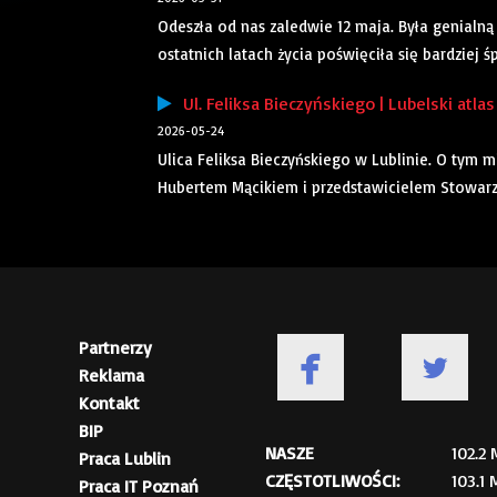
Odeszła od nas zaledwie 12 maja. Była genialną 
ostatnich latach życia poświęciła się bardziej śpi
Ul. Feliksa Bieczyńskiego | Lubelski atlas
2026-05-24
Ulica Feliksa Bieczyńskiego w Lublinie. O tym
Hubertem Mącikiem i przedstawicielem Stowarz
Partnerzy
Reklama
Kontakt
BIP
NASZE
102.2
Praca Lublin
CZĘSTOTLIWOŚCI:
103.1
Praca IT Poznań