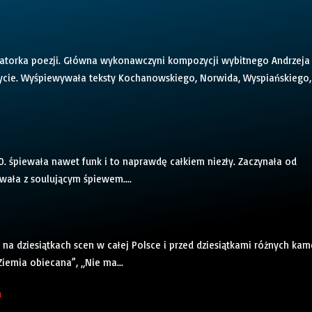
etatorka poezji. Główna wykonawczyni kompozycji wybitnego Andrzeja
 życie. Wyśpiewywała teksty Kochanowskiego, Norwida, Wyspiańskiego,
70. śpiewała nawet funk i to naprawdę całkiem niezły. Zaczynała od
wała z soulującym śpiewem....
na dziesiątkach scen w całej Polsce i przed dziesiątkami różnych kam
Ziemia obiecana”, „Nie ma...
a