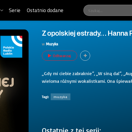
Serie
Ostatnio dodane
Z opolskiej estrady… Hanna 
w
Muzyka
Odtwarzaj
„Gdy mi ciebie zabraknie”, „W siną dal”, „Au
wieloma różnymi wokalistkami. Ona śpiewał
Tagi:
muzyka
Ostatnie z tej serii: