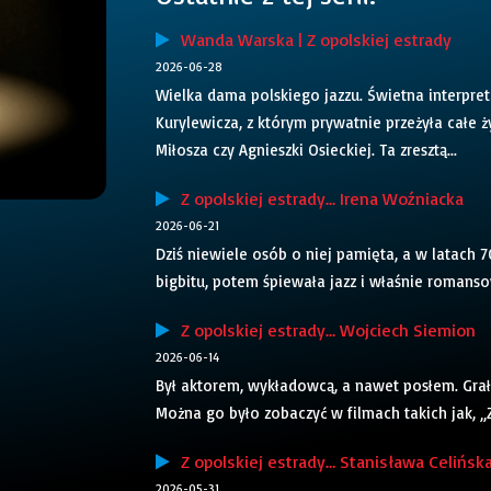
Wanda Warska | Z opolskiej estrady
2026-06-28
Wielka dama polskiego jazzu. Świetna interpr
Kurylewicza, z którym prywatnie przeżyła całe
Miłosza czy Agnieszki Osieckiej. Ta zresztą...
Z opolskiej estrady… Irena Woźniacka
2026-06-21
Dziś niewiele osób o niej pamięta, a w latach 
bigbitu, potem śpiewała jazz i właśnie romanso
Z opolskiej estrady… Wojciech Siemion
2026-06-14
Był aktorem, wykładowcą, a nawet posłem. Grał 
Można go było zobaczyć w filmach takich jak, „
Z opolskiej estrady… Stanisława Celińsk
2026-05-31