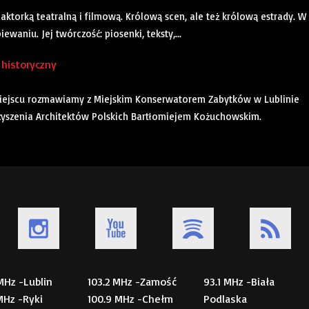
aktorką teatralną i filmową. Królową scen, ale też królową estrady. W
ewaniu. Jej twórczość: piosenki, teksty,...
 historyczny
 miejscu rozmawiamy z Miejskim Konserwatorem Zabytków w Lublinie
yszenia Architektów Polskich Bartłomiejem Kożuchowskim.
 MHz -Lublin
103.2 MHz -Zamość
93.1 MHz -Biała
 MHz -Ryki
100.9 MHz -Chełm
Podlaska