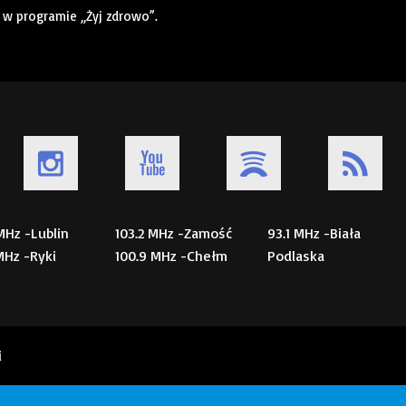
w programie „Żyj zdrowo”.
 MHz -Lublin
103.2 MHz -Zamość
93.1 MHz -Biała
 MHz -Ryki
100.9 MHz -Chełm
Podlaska
i