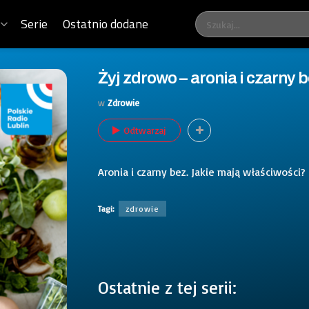
Serie
Ostatnio dodane
Żyj zdrowo – aronia i czarny 
w
Zdrowie
Odtwarzaj
Aronia i czarny bez. Jakie mają właściwości
Tagi:
zdrowie
Ostatnie z tej serii: