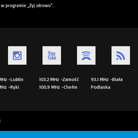
w programie „Żyj zdrowo”.
 MHz -Lublin
103.2 MHz -Zamość
93.1 MHz -Biała
 MHz -Ryki
100.9 MHz -Chełm
Podlaska
i