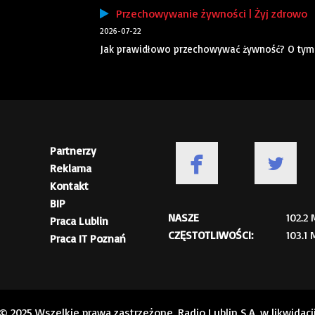
Przechowywanie żywności | Żyj zdrowo
2026-07-22
Jak prawidłowo przechowywać żywność? O tym 
Partnerzy
Reklama
Kontakt
BIP
NASZE
102.2
Praca Lublin
CZĘSTOTLIWOŚCI:
103.1
Praca IT Poznań
© 2025 Wszelkie prawa zastrzeżone. Radio Lublin S.A. w likwidacj