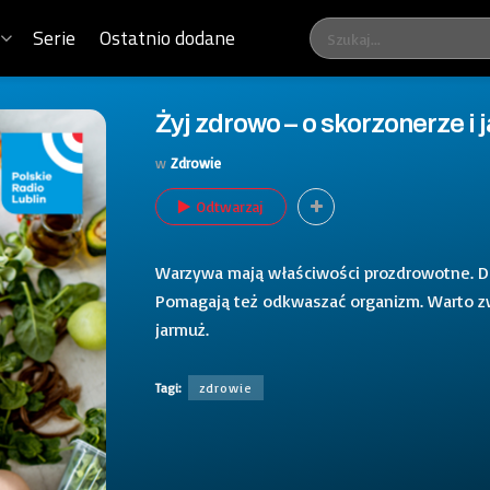
Serie
Ostatnio dodane
Żyj zdrowo – o skorzonerze i
w
Zdrowie
Odtwarzaj
Warzywa mają właściwości prozdrowotne. Do
Pomagają też odkwaszać organizm. Warto zw
jarmuż.
Tagi:
zdrowie