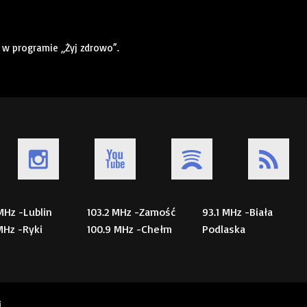
w programie „Żyj zdrowo”.
 MHz -Lublin
103.2 MHz -Zamość
93.1 MHz -Biała
 MHz -Ryki
100.9 MHz -Chełm
Podlaska
i