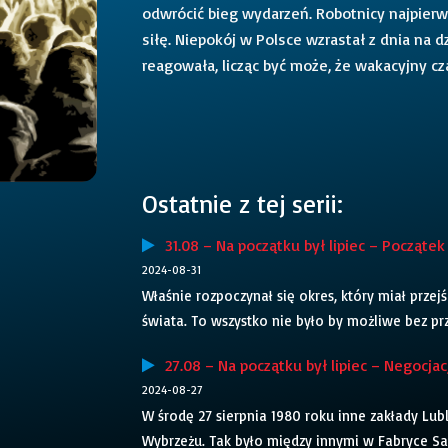
odwrócić bieg wydarzeń. Robotnicy najpierw
siłę. Niepokój w Polsce wzrastał z dnia na
reagowała, licząc być może, że wakacyjny cz
Ostatnie z tej serii:
31.08 – Na początku był lipiec – Począte
2024-08-31
Właśnie rozpoczynał się okres, który miał przejś
świata. To wszystko nie było by możliwe bez przy
27.08 – Na początku był lipiec – Negocja
2024-08-27
W środę 27 sierpnia 1980 roku inne zakłady Lubl
Wybrzeżu. Tak było między innymi w Fabryce S