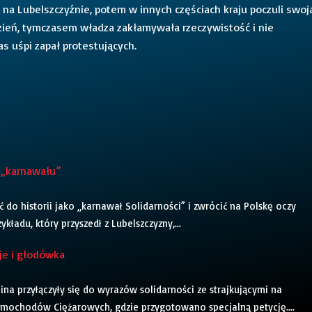
 na Lubelszczyźnie, potem w innych częściach kraju poczuli swoj
 dzień, tymczasem władza zakłamywała rzeczywistość i nie
as uśpi zapał protestujących.
k „karnawału”
ć do historii jako „karnawał Solidarności” i zwrócić na Polskę oczy
kładu, który przyszedł z Lubelszczyzny,...
cje i głodówka
ina przyłączyły się do wyrazów solidarności ze strajkującymi na
amochodów Ciężarowych, gdzie przygotowano specjalną petycję....