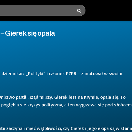
 – Gierek się opala
– dziennikarz „Polityki” i członek PZPR – zanotował w swoim
nictwo partii i rząd milczy. Gierek jest na Krymie, opala się. To
 pogłębia się kryzys polityczny, a ten wygrzewa się pod słońcem
artii zaczynali mieć wątpliwości, czy Gierek i jego ekipa są w stani