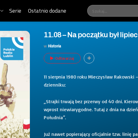
Serie
Ostatnio dodane
11.08 – Na początku był lipiec
w
Historia
Odtwarzaj
11 sierpnia 1980 roku Mieczysław Rakowski 
dzienniku:
„Strajki trwają bez przerwy od 40 dni. Kierow
wprost niewiarygodne. Tutaj z dnia na dzień
Południa”.
Już nawet popierający oficjalnie tzw. linię p