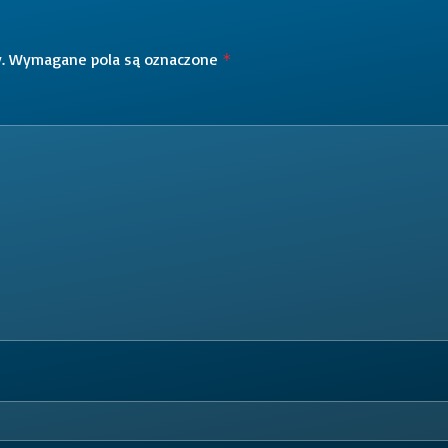
.
Wymagane pola są oznaczone
*