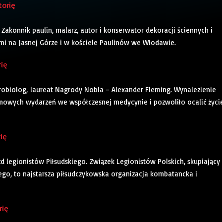
torię
 Zakonnik paulin, malarz, autor i konserwator dekoracji ściennych i
mi na Jasnej Górze i w kościele Paulinów we Włodawie.
rię
 mikrobiolog, laureat Nagrody Nobla – Alexander Fleming. Wynalezienie
omowych wydarzeń we współczesnej medycynie i pozwoliło ocalić życi
rię
azd legionistów Piłsudskiego. Związek Legionistów Polskich, skupiający
go, to najstarsza piłsudczykowska organizacja kombatancka i
rię