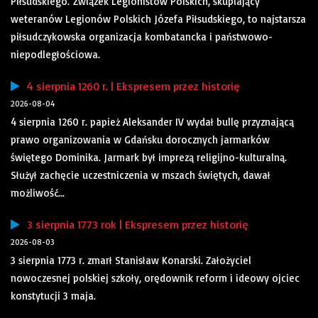
Piłsudskiego. Związek Legionistów Polskich, skupiający
weteranów Legionów Polskich Józefa Piłsudskiego, to najstarsza
piłsudczykowska organizacja kombatancka i państwowo-
niepodległościowa.
4 sierpnia 1260 r. | Ekspresem przez historię
2026-08-04
4 sierpnia 1260 r. papież Aleksander IV wydał bullę przyznającą
prawo organizowania w Gdańsku dorocznych jarmarków
świętego Dominika. Jarmark był imprezą religijno-kulturalną.
Służył zachęcie uczestniczenia w mszach świętych, dawał
możliwość...
3 sierpnia 1773 rok | Ekspresem przez historię
2026-08-03
3 sierpnia 1773 r. zmarł Stanisław Konarski. Założyciel
nowoczesnej polskiej szkoły, orędownik reform i ideowy ojciec
konstytucji 3 maja.