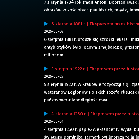
7 sierpnia 1784 rok zmarł Antoni Dobrzeniewski.
obrazów w kościołach paulińskich, między inny
6 sierpnia 1881 r. | Ekspresem przez histo
2026-08-06
6 sierpnia 1881 r. urodził się szkocki lekarz i
antybiotyków było jednym z najbardziej przeł
milionom...
5 sierpnia 1922 r. | Ekspresem przez histo
2026-08-05
5 sierpnia 1922 r. w Krakowie rozpoczął się I zj
weteranów Legionów Polskich Józefa Piłsudskie
państwowo-niepodległościowa.
4 sierpnia 1260 r. | Ekspresem przez histo
2026-08-04
4 sierpnia 1260 r. papież Aleksander IV wydał
świętego Dominika. Jarmark był imprezą religij