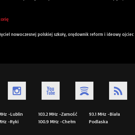
torię
łożyciel nowoczesnej polskiej szkoły, orędownik reform i ideowy ojciec
 MHz -Lublin
103.2 MHz -Zamość
93.1 MHz -Biała
 MHz -Ryki
100.9 MHz -Chełm
Podlaska