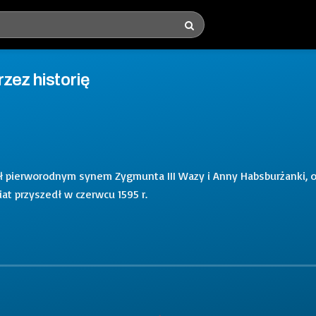
rzez historię
ył pierworodnym synem Zygmunta III Wazy i Anny Habsburżanki, 
t przyszedł w czerwcu 1595 r.