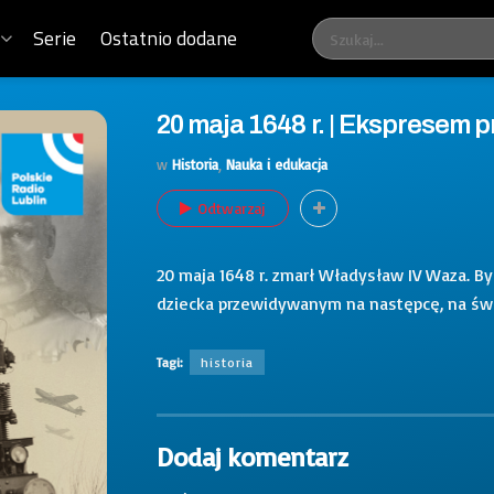
Serie
Ostatnio dodane
20 maja 1648 r. | Ekspresem p
w
Historia
,
Nauka i edukacja
Odtwarzaj
20 maja 1648 r. zmarł Władysław IV Waza. B
dziecka przewidywanym na następcę, na świa
Tagi:
historia
Dodaj komentarz