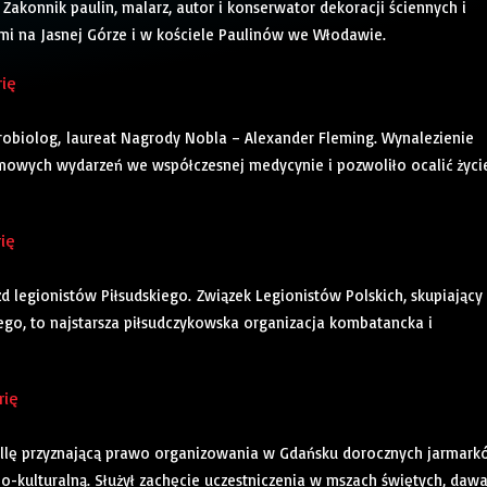
 Zakonnik paulin, malarz, autor i konserwator dekoracji ściennych i
mi na Jasnej Górze i w kościele Paulinów we Włodawie.
rię
 mikrobiolog, laureat Nagrody Nobla – Alexander Fleming. Wynalezienie
omowych wydarzeń we współczesnej medycynie i pozwoliło ocalić życi
rię
azd legionistów Piłsudskiego. Związek Legionistów Polskich, skupiający
go, to najstarsza piłsudczykowska organizacja kombatancka i
rię
 bullę przyznającą prawo organizowania w Gdańsku dorocznych jarmar
no-kulturalną. Służył zachęcie uczestniczenia w mszach świętych, dawa