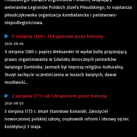
weteranów Legionów Polskich Józefa Piłsudskiego, to najstarsza
piłsudczykowska organizacja kombatancka i państwowo-
niepodległościowa.
4 sierpnia 1260 r. | Ekspresem przez historię
2026-08-04
4 sierpnia 1260 r. papież Aleksander IV wydał bullę przyznającą
prawo organizowania w Gdańsku dorocznych jarmarków
świętego Dominika. Jarmark był imprezą religijno-kulturalną.
Służył zachęcie uczestniczenia w mszach świętych, dawał
możliwość...
3 sierpnia 1773 rok | Ekspresem przez historię
2026-08-03
3 sierpnia 1773 r. zmarł Stanisław Konarski. Założyciel
nowoczesnej polskiej szkoły, orędownik reform i ideowy ojciec
konstytucji 3 maja.