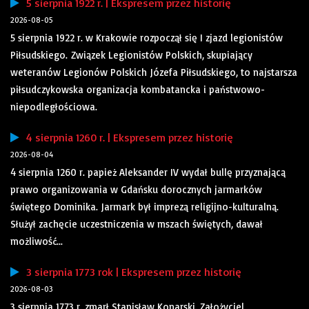
5 sierpnia 1922 r. | Ekspresem przez historię
2026-08-05
5 sierpnia 1922 r. w Krakowie rozpoczął się I zjazd legionistów
Piłsudskiego. Związek Legionistów Polskich, skupiający
weteranów Legionów Polskich Józefa Piłsudskiego, to najstarsza
piłsudczykowska organizacja kombatancka i państwowo-
niepodległościowa.
4 sierpnia 1260 r. | Ekspresem przez historię
2026-08-04
4 sierpnia 1260 r. papież Aleksander IV wydał bullę przyznającą
prawo organizowania w Gdańsku dorocznych jarmarków
świętego Dominika. Jarmark był imprezą religijno-kulturalną.
Służył zachęcie uczestniczenia w mszach świętych, dawał
możliwość...
3 sierpnia 1773 rok | Ekspresem przez historię
2026-08-03
3 sierpnia 1773 r. zmarł Stanisław Konarski. Założyciel