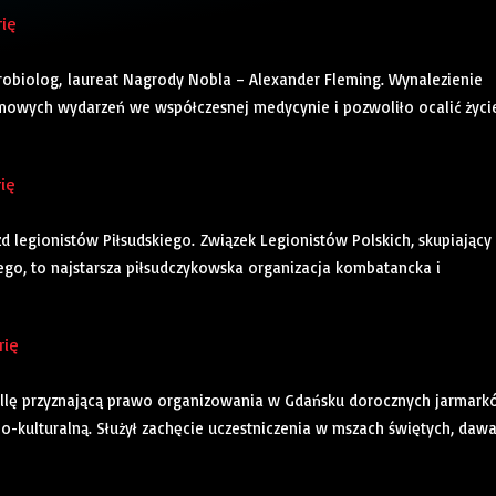
rię
 mikrobiolog, laureat Nagrody Nobla – Alexander Fleming. Wynalezienie
omowych wydarzeń we współczesnej medycynie i pozwoliło ocalić życi
rię
azd legionistów Piłsudskiego. Związek Legionistów Polskich, skupiający
go, to najstarsza piłsudczykowska organizacja kombatancka i
rię
 bullę przyznającą prawo organizowania w Gdańsku dorocznych jarmar
no-kulturalną. Służył zachęcie uczestniczenia w mszach świętych, dawa