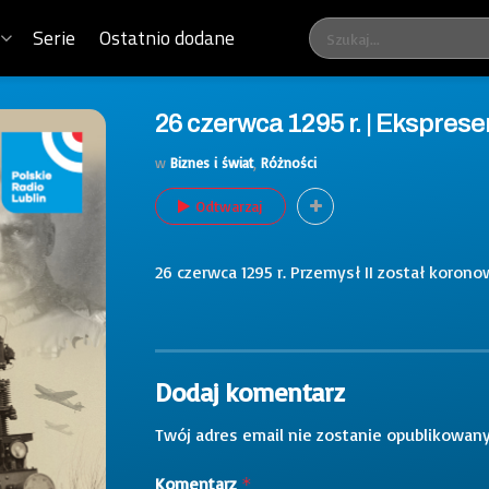
Serie
Ostatnio dodane
26 czerwca 1295 r. | Eksprese
w
Biznes i świat
,
Różności
Odtwarzaj
26 czerwca 1295 r. Przemysł II został korono
Dodaj komentarz
Twój adres email nie zostanie opublikowany
Komentarz
*