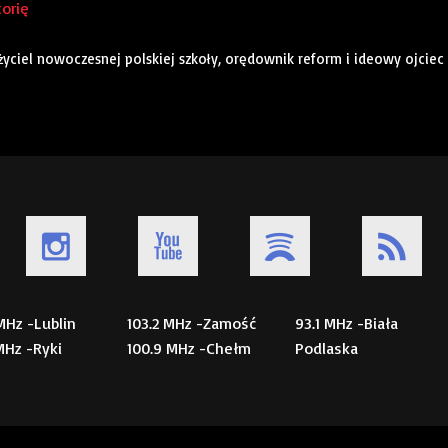
torię
łożyciel nowoczesnej polskiej szkoły, orędownik reform i ideowy ojciec
 MHz -Lublin
103.2 MHz -Zamość
93.1 MHz -Biała
 MHz -Ryki
100.9 MHz -Chełm
Podlaska