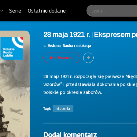
Serie
Ostatnio dodane
28 maja 1921 r. | Ekspresem p
w
Historia
,
Nauka i edukacja
Odtwarzaj
28 maja 1921 r. rozpoczęły się pierwsze Mi
wzorów” i przedstawiała dokonania polskie
polskie po okresie zaborów.
Tagi:
historia
Dodaj komentarz