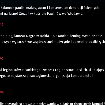
 Zakonnik paulin, malarz, autor i konserwator dekoracji ściennych i
mi na Jasnej Górze i w kościele Paulinów we Włodawie.
rię
 mikrobiolog, laureat Nagrody Nobla – Alexander Fleming. Wynalezienie
omowych wydarzeń we współczesnej medycynie i pozwoliło ocalić życi
rię
azd legionistów Piłsudskiego. Związek Legionistów Polskich, skupiający
go, to najstarsza piłsudczykowska organizacja kombatancka i
rię
 bullę przyznającą prawo organizowania w Gdańsku dorocznych jarmar