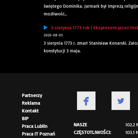
świętego Dominika. Jarmark był imprezą religij
możliwość...
3 sierpnia 1773 rok | Ekspresem przez his
2026-08-03
3 sierpnia 1773 r. zmarł Stanisław Konarski. Za
konstytucji 3 maja.
Partnerzy
Reklama
Kontakt
BIP
NASZE
102.2
Praca Lublin
CZĘSTOTLIWOŚCI:
103.1
Praca IT Poznań