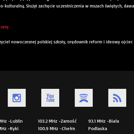
no-kulturalną. Służył zachęcie uczestniczenia w mszach świętych, dawa
torię
łożyciel nowoczesnej polskiej szkoły, orędownik reform i ideowy ojciec
 MHz -Lublin
103.2 MHz -Zamość
93.1 MHz -Biała
 MHz -Ryki
100.9 MHz -Chełm
Podlaska