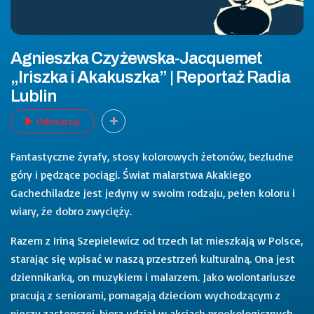
Agnieszka Czyżewska-Jacquemet
„Iriszka i Akakuszka” | Reportaż Radia
Lublin
Odtwarzaj
Fantastyczne żyrafy, stosy kolorowych żetonów, bezludne
góry i pędzące pociągi. Świat malarstwa Akakiego
Gachechiladze jest jedyny w swoim rodzaju, pełen koloru i
wiary, że dobro zwycięży.
Razem z Iriną Szepielewicz od trzech lat mieszkają w Polsce,
starając się wpisać w naszą przestrzeń kulturalną. Ona jest
dziennikarką, on muzykiem i malarzem. Jako wolontariusze
pracują z seniorami, pomagają dzieciom wychodzącym z
pieczy zastępczej, biorą udział w akcjach proekologicznych,