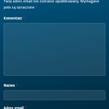
Twój adres email nie zostanie opublikowany.
Wymagane
pola są oznaczone
*
Komentarz
*
Nazwa
*
Adres email
*