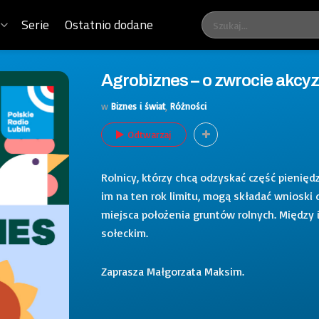
Serie
Ostatnio dodane
Agrobiznes – o zwrocie akcyz
w
Biznes i świat
,
Różności
Odtwarzaj
Rolnicy, którzy chcą odzyskać część pienię
im na ten rok limitu, mogą składać wnioski
miejsca położenia gruntów rolnych. Między
sołeckim.
Zaprasza Małgorzata Maksim.