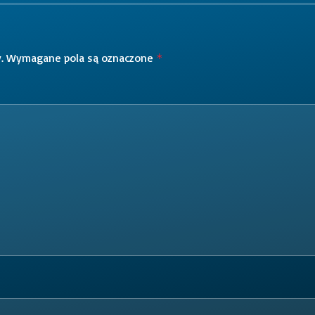
.
Wymagane pola są oznaczone
*