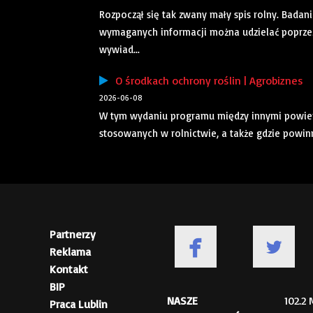
Rozpoczął się tak zwany mały spis rolny. Bada
wymaganych informacji można udzielać poprzez
wywiad...
O środkach ochrony roślin | Agrobiznes
2026-06-08
W tym wydaniu programu między innymi powiemy
stosowanych w rolnictwie, a także gdzie powinny
Partnerzy
Reklama
Kontakt
BIP
NASZE
102.2
Praca Lublin