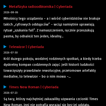
Metafizyka radioodbiornika | Cyberiada
2026-08-06
Miłośnicy tego urządzenia – a i wśród cyberidzistów nie brakuje
takich „cyfrowych odstępców” – wciąż namiętnie uprawiają
rytuał „szukania fali”. Z namaszczeniem, ręcznie przeszukują
pasma, by odnaleźć ten jeden, idealny...
Telewizor | Cyberiada
2026-07-30
Król dużego pokoju, wodzirej rodzinnych spotkań, a kiedy trzeba
dyskretny kompan codziennych zajęć. Jeśli historii ludzkości
towarzyszyły prawdziwie rewolucyjne, przełomowe artefakty
medialne, to telewizor – bo o nim mowa –...
Times New Roman | Cyberiada
2026-07-23
Są tacy, którzy najchętniej zakazaliby używania czcionki Times
New Roman, inni nie potrafią wyrażać się bez jej udziału.