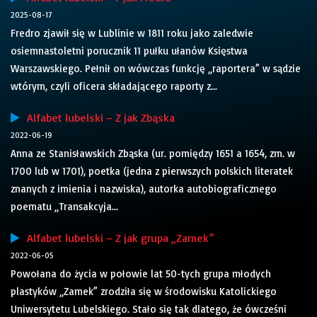
2025-08-17
Fredro zjawił się w Lublinie w 1811 roku jako zaledwie
osiemnastoletni porucznik 11 pułku ułanów Księstwa
Warszawskiego. Pełnił on wówczas funkcję „raportera” w sądzie
wtórym, czyli oficera składającego raporty z...
Alfabet lubelski – Z jak Zbąska
2022-06-19
Anna ze Stanisławskich Zbąska (ur. pomiędzy 1651 a 1654, zm. w
1700 lub w 1701), poetka (jedna z pierwszych polskich literatek
znanych z imienia i nazwiska), autorka autobiograficznego
poematu „Transakcyja...
Alfabet lubelski – Z jak grupa „Zamek”
2022-06-05
Powołana do życia w połowie lat 50-tych grupa młodych
plastyków „Zamek” zrodziła się w środowisku Katolickiego
Uniwersytetu Lubelskiego. Stało się tak dlatego, że ówcześni