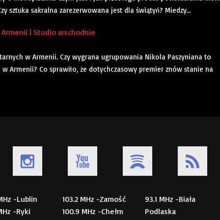
zy sztuka sakralna zarezerwowana jest dla świątyń? Miedzy...
Armenii | Studio wschodnie
rnych w Armenii. Czy wygrana ugrupowania Nikola Paszyniana to
 w Armenii? Co sprawiło, że dotychczasowy premier znów stanie na
 MHz -Lublin
103.2 MHz -Zamość
93.1 MHz -Biała
 MHz -Ryki
100.9 MHz -Chełm
Podlaska