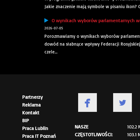
Jakie znaczenie mają symbole w pisaniu ikon? C
O wynikach wyborów parlamentarnych w 
2026-07-05
Porozmawiamy o wynikach wyborów parlamenta
dowód na słabnące wpływy Federacji Rosyjskiej
czele...
Partnerzy
Reklama
Kontakt
BIP
NASZE
102.2
Praca Lublin
CZĘSTOTLIWOŚCI:
103.1
Praca IT Poznań