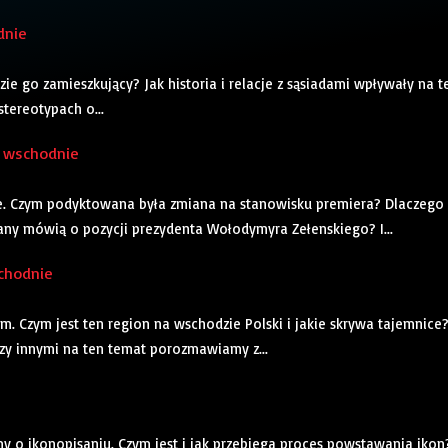
dnie
ie go zamieszkujący? Jak historia i relacje z sąsiadami wpływały na t
stereotypach o...
o wschodnie
e. Czym podyktowana była zmiana na stanowisku premiera? Dlaczego 
iany mówią o pozycji prezydenta Wołodymyra Zełenskiego? I...
schodnie
 Czym jest ten region na wschodzie Polski i jakie skrywa tajemnice
y innymi na ten temat porozmawiamy z...
o ikonopisaniu. Czym jest i jak przebiega proces powstawania ikon