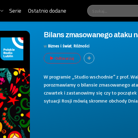
Serie
Ostatnio dodane
Bilans zmasowanego ataku na
w
Biznes i świat
,
Różności
Odtwarzaj
W programie „Studio wschodnie” z prof. W
porozmawiamy o bilansie zmasowanego atak
czwartek i zastanowimy się czy to początek
sytuacji Rosji mówią skromne obchody Dni