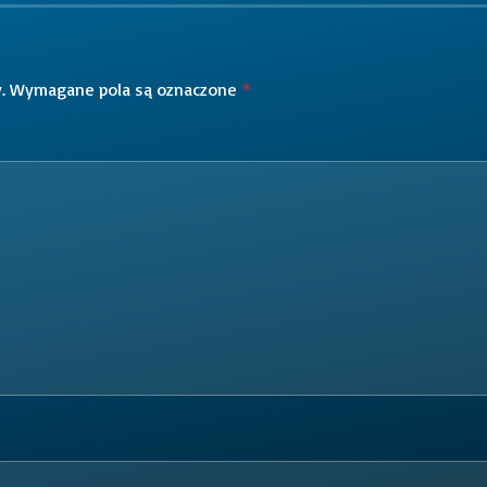
.
Wymagane pola są oznaczone
*