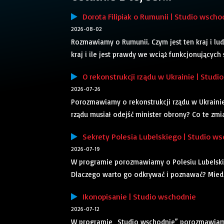
Dorota Filipiak o Rumunii | Studio wscho
2026-08-02
Rozmawiamy o Rumunii. Czym jest ten kraj i ludz
kraj i ile jest prawdy we wciąż funkcjonujących 
O rekonstrukcji rządu w Ukrainie | Studi
2026-07-26
Porozmawiamy o rekonstrukcji rządu w Ukraini
rządu musiał odejść minister obrony? Co te zm
Sekrety Polesia Lubelskiego | Studio w
2026-07-19
W programie porozmawiamy o Polesiu Lubelskim.
Dlaczego warto go odkrywać i poznawać? Miedz
Ikonopisanie | Studio wschodnie
2026-07-12
W programie „Studio wschodnie” porozmawiamy 