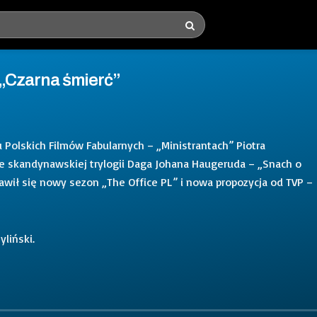
i „Czarna śmierć”
 Polskich Filmów Fabularnych – „Ministrantach” Piotra
ze skandynawskiej trylogii Daga Johana Haugeruda – „Snach o
jawił się nowy sezon „The Office PL” i nowa propozycja od TVP –
yliński.