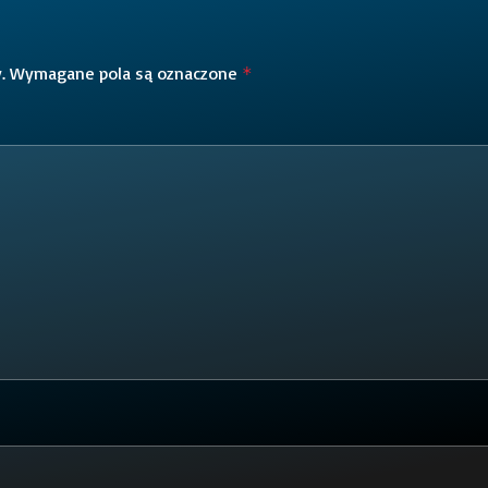
.
Wymagane pola są oznaczone
*