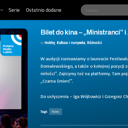
Serie
Ostatnio dodane
Bilet do kina – „Ministranci” 
w
Hobby
,
Kultura i rozrywka
,
Różności
W audycji rozmawiamy o laureacie Festiwalu
Domalewskiego, a także o kolejnej pozycji 
miłości”. Zajrzymy też na platformy. Tam po
„Czarna śmierć”.
Do usłyszenia – Iga Wójtowicz i Grzegorz Ch
Tagi:
film