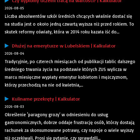
Czy dyplomy uczelni tracą na wartości? | Kalkulator
2026-08-05
Liczba absolwentów szkół średnich chcących właśnie dostać się
na studia jest o około jedną czwartą wyższa niż przed rokiem. To
skutek reformy oświaty, która w 2014 roku kazała iść do...
Dłużej na emeryturze w Lubelskiem | Kalkulator
2026-08-04
Tradycyjnie, po czterech miesiącach od publikacji tablic dalszego
średniego trwania życia na podstawie których ZUS wylicza w
marcu miesięczne wypłaty emerytur kobietom i mężczyznom,
którzy przechodzą na nie od kwietnia,...
Kulinarne przekręty | Kalkulator
2026-08-03
Określenie 'paragony grozy’ w odniesieniu do usług
gastronomicznych, dobrze oddaje frustrację osób, którzy dostają
rachunek za skonsumowane potrawy, czy napoje o wiele wyższy
niż oczekiwali. Prosi się pytanie, czy sprawdzili...