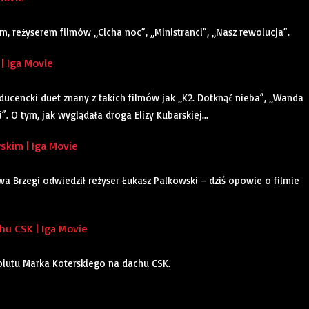
 reżyserem filmów „Cicha noc”, „Ministranci”, „Nasz rewolucja”.
| Iga Movie
oducencki duet znany z takich filmów jak „K2. Dotknąć nieba”, „Wanda
. O tym, jak wyglądała droga Elizy Kubarskiej...
kim | Iga Movie
a Brzegi odwiedził reżyser Łukasz Palkowski – dziś opowie o filmie
u CSK | Iga Movie
ebiutu Marka Koterskiego na dachu CSK.