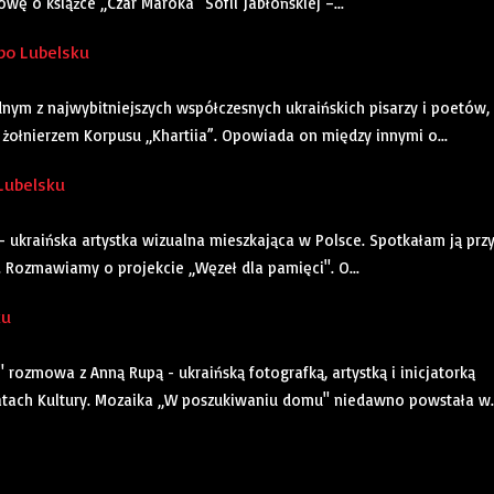
ę o książce „Czar Maroka” Sofii Jabłońskiej –...
 po Lubelsku
ym z najwybitniejszych współczesnych ukraińskich pisarzy i poetów,
 żołnierzem Korpusu „Khartiia”. Opowiada on między innymi o...
 Lubelsku
- ukraińska artystka wizualna mieszkająca w Polsce. Spotkałam ją prz
e. Rozmawiamy o projekcie „Węzeł dla pamięci". O...
ku
rozmowa z Anną Rupą - ukraińską fotografką, artystką i inicjatorką
tach Kultury. Mozaika „W poszukiwaniu domu" niedawno powstała w..