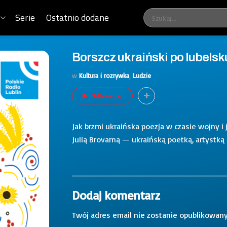
Serie
Ostatnio dodane
Borszcz ukraiński po lubelsk
w
Kultura i rozrywka
,
Ludzie
Odtwarzaj
Jak brzmi ukraińska poezja w czasie wojny i
Julią Brovarną — ukraińską poetką, artystką 
Dodaj komentarz
Twój adres email nie zostanie opublikowany