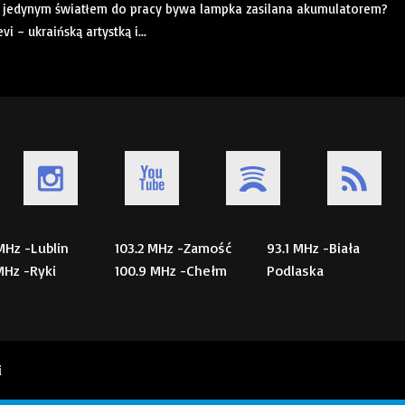
 a jedynym światłem do pracy bywa lampka zasilana akumulatorem?
 – ukraińską artystką i...
 MHz -Lublin
103.2 MHz -Zamość
93.1 MHz -Biała
 MHz -Ryki
100.9 MHz -Chełm
Podlaska
i