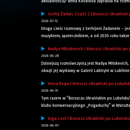
aktualnością? Anna Kovalova zaprasza na rozmow
Serhij Żadan. Część 2 | Borszcz Ukraiński
2026-07-12
Druga cześć rozmowy z Serhijem Żadanem – jedn
muzykiem, społecznikiem, a od 2024 roku także
Nadya Mitskevich | Borszcz Ukraiński po
2026-06-28
Dzisiejszą rozmówczynią jest Nadya Mitskevich, 
okazji jej wystawy w Galerii Labirynt w Lublini
Anna Rupa | Borszcz Ukraiński po Lubels
2026-06-15
Tym razem w "Borszczu Ukraińskim po Lubelsku" 
klubu konwersacyjnego „Pogaduchy" w Warszta
Inga Levi | Borszcz Ukraiński po Lubelsku
2026-06-07