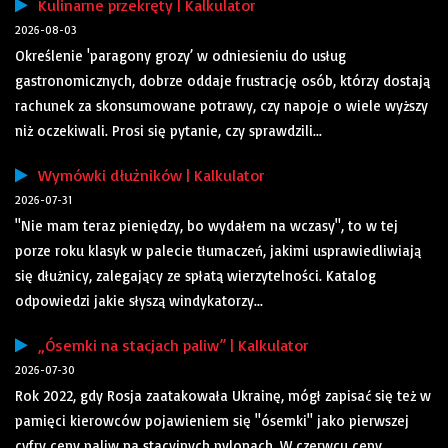
Kulinarne przekręty | Kalkulator
2026-08-03
Określenie 'paragony grozy’ w odniesieniu do usług
gastronomicznych, dobrze oddaje frustrację osób, którzy dostają
rachunek za skonsumowane potrawy, czy napoje o wiele wyższy
niż oczekiwali. Prosi się pytanie, czy sprawdzili...
Wymówki dłużników | Kalkulator
2026-07-31
"Nie mam teraz pieniędzy, bo wydałem na wczasy", to w tej
porze roku klasyk w palecie tłumaczeń, jakimi usprawiedliwiają
się dłużnicy, zalegający ze spłatą wierzytelności. Katalog
odpowiedzi jakie słyszą windykatorzy...
„Ósemki na stacjach paliw” | Kalkulator
2026-07-30
Rok 2022, gdy Rosja zaatakowała Ukrainę, mógł zapisać się też w
pamięci kierowców pojawieniem się "ósemki" jako pierwszej
cyfry ceny paliw na stacyjnych pylonach. W czerwcu ceny