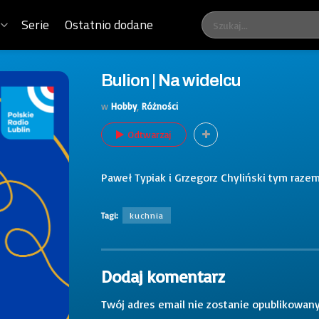
Serie
Ostatnio dodane
Bulion | Na widelcu
w
Hobby
,
Różności
Odtwarzaj
Paweł Typiak i Grzegorz Chyliński tym razem
Tagi:
kuchnia
Dodaj komentarz
Twój adres email nie zostanie opublikowany