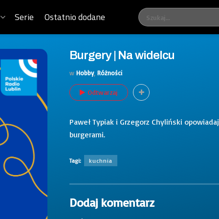
Serie
Ostatnio dodane
Burgery | Na widelcu
w
Hobby
,
Różności
Odtwarzaj
Paweł Typiak i Grzegorz Chyliński opowiadaj
burgerami.
Tagi:
kuchnia
Dodaj komentarz