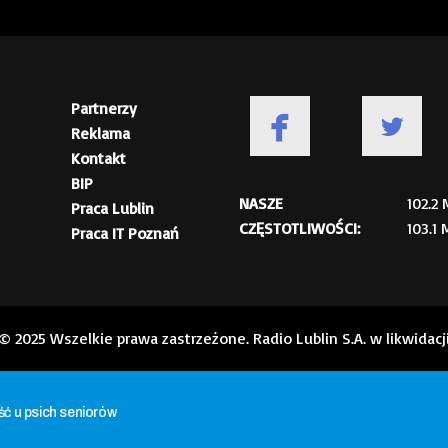
Partnerzy
Reklama
Kontakt
BIP
NASZE
102.2
Praca Lublin
CZĘSTOTLIWOŚCI:
103.1
Praca IT Poznań
© 2025 Wszelkie prawa zastrzeżone. Radio Lublin S.A. w likwidacj
ść u psich seniorów