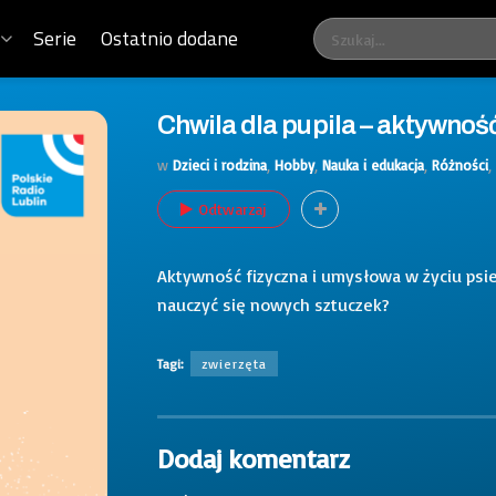
Serie
Ostatnio dodane
Chwila dla pupila – aktywnoś
w
Dzieci i rodzina
,
Hobby
,
Nauka i edukacja
,
Różności
,
Odtwarzaj
Aktywność fizyczna i umysłowa w życiu psieg
nauczyć się nowych sztuczek?
Tagi:
zwierzęta
Dodaj komentarz