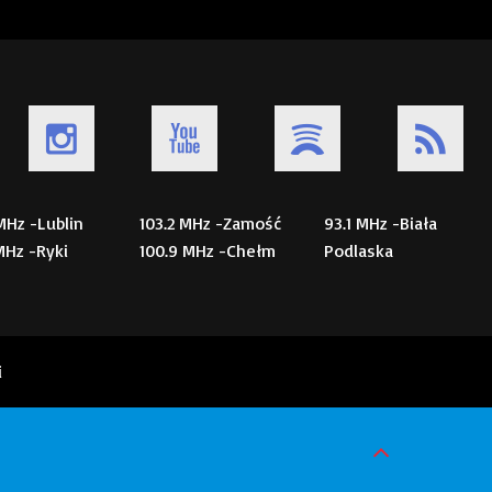
 MHz -Lublin
103.2 MHz -Zamość
93.1 MHz -Biała
 MHz -Ryki
100.9 MHz -Chełm
Podlaska
i